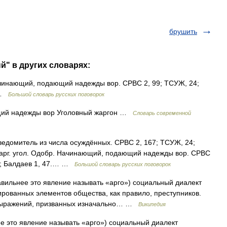
брушить
й" в других словарях:
чинающий, подающий надежды вор. СРВС 2, 99; ТСУЖ, 24;
7 …
Большой словарь русских поговорок
щий надежды вор Уголовный жаргон …
Cловарь современной
ведомитель из числа осуждённых. СРВС 2, 167; ТСУЖ, 24;
Жарг. угол. Одобр. Начинающий, подающий надежды вор. СРВС
33; Балдаев 1, 47.… …
Большой словарь русских поговорок
вильнее это явление называть «арго») социальный диалект
ированных элементов общества, как правило, преступников.
 выражений, призванных изначально… …
Википедия
е это явление называть «арго») социальный диалект