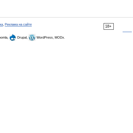
ка
,
Реклама на сайте
18+
omla,
Drupal,
WordPress, MODx.