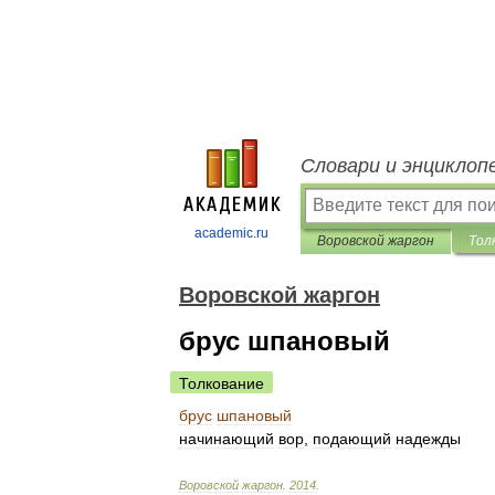
Словари и энциклоп
academic.ru
Воровской жаргон
Тол
Воровской жаргон
брус шпановый
Толкование
брус
шпановый
начинающий
вор
,
подающий
надежды
Воровской
жаргон
.
2014
.