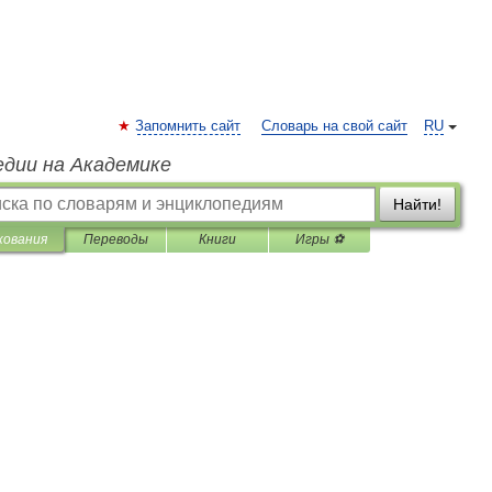
Запомнить сайт
Словарь на свой сайт
RU
едии на Академике
Найти!
кования
Переводы
Книги
Игры ⚽