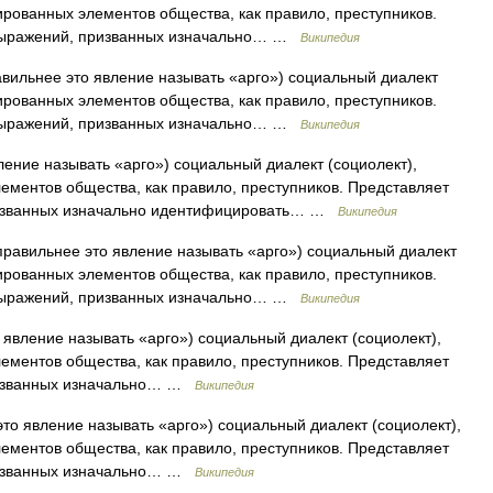
ированных элементов общества, как правило, преступников.
 выражений, призванных изначально… …
Википедия
вильнее это явление называть «арго») социальный диалект
ированных элементов общества, как правило, преступников.
 выражений, призванных изначально… …
Википедия
ение называть «арго») социальный диалект (социолект),
ементов общества, как правило, преступников. Представляет
ризванных изначально идентифицировать… …
Википедия
равильнее это явление называть «арго») социальный диалект
ированных элементов общества, как правило, преступников.
 выражений, призванных изначально… …
Википедия
явление называть «арго») социальный диалект (социолект),
ементов общества, как правило, преступников. Представляет
ризванных изначально… …
Википедия
то явление называть «арго») социальный диалект (социолект),
ементов общества, как правило, преступников. Представляет
ризванных изначально… …
Википедия