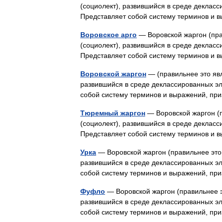
(социолект), развившийся в среде декласс
Представляет собой систему терминов и
Воровское арго
— Воровской жаргон (пра
(социолект), развившийся в среде декласс
Представляет собой систему терминов и
Воровской жаргон
— (правильнее это явл
развившийся в среде деклассированных эл
собой систему терминов и выражений, п
Тюремный жаргон
— Воровской жаргон (п
(социолект), развившийся в среде декласс
Представляет собой систему терминов и
Урка
— Воровской жаргон (правильнее это 
развившийся в среде деклассированных эл
собой систему терминов и выражений, п
Фуфло
— Воровской жаргон (правильнее э
развившийся в среде деклассированных эл
собой систему терминов и выражений, п