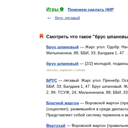
Игры ⚽
Поможем сделать НИР
брус лягавый
Смотреть что такое "брус шпановы
Брус шпановый
— Жарг. угол. Одобр. На
Мильяненков, 88; ББИ, 33; Балдаев 1, 4
брус шпановый
— [2/2] молодой, подаю
лексики, жаргона и сленга
БРУС
— лягавый. Жарг. угол. Пренебр. Ос
ББИ, 33; Балдаев 1, 47. Брус шпановый. 
2, 99; ТСУЖ, 24; Мильяненков, 88; ББИ, 
Блатной жаргон
— Воровской жаргон (пра
(социолект), развившийся в среде декласс
Представляет собой систему терминов и
Вертухай
— Воровской жаргон (правильне